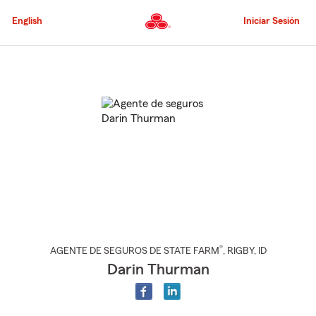
Pasar
al
English
Iniciar Sesión
contenido
principal
Comienzo
del
contenido
principal
®
AGENTE DE SEGUROS DE STATE FARM
,
RIGBY
, ID
Darin Thurman