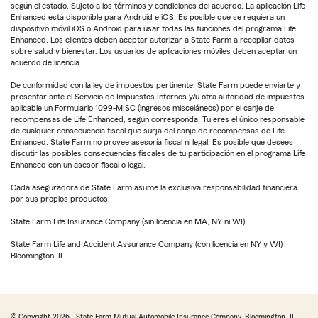
según el estado. Sujeto a los términos y condiciones del acuerdo. La aplicación Life
Enhanced está disponible para Android e iOS. Es posible que se requiera un
dispositivo móvil iOS o Android para usar todas las funciones del programa Life
Enhanced. Los clientes deben aceptar autorizar a State Farm a recopilar datos
sobre salud y bienestar. Los usuarios de aplicaciones móviles deben aceptar un
acuerdo de licencia.
De conformidad con la ley de impuestos pertinente, State Farm puede enviarte y
presentar ante el Servicio de Impuestos Internos y/u otra autoridad de impuestos
aplicable un Formulario 1099-MISC (ingresos misceláneos) por el canje de
recompensas de Life Enhanced, según corresponda. Tú eres el único responsable
de cualquier consecuencia fiscal que surja del canje de recompensas de Life
Enhanced. State Farm no provee asesoría fiscal ni legal. Es posible que desees
discutir las posibles consecuencias fiscales de tu participación en el programa Life
Enhanced con un asesor fiscal o legal.
Cada aseguradora de State Farm asume la exclusiva responsabilidad financiera
por sus propios productos.
State Farm Life Insurance Company (sin licencia en MA, NY ni WI)
State Farm Life and Accident Assurance Company (con licencia en NY y WI)
Bloomington, IL
© Copyright
2026
, State Farm Mutual Automobile Insurance Company, Bloomington, IL