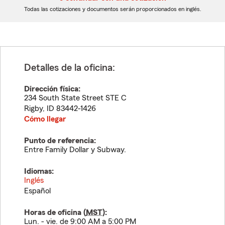
dígitos
dígitos
Todas las cotizaciones y documentos serán proporcionados en inglés.
Detalles de la oficina:
Dirección física:
234 South State Street STE C
Rigby
,
ID
83442-1426
Cómo llegar
Punto de referencia:
Entre Family Dollar y Subway.
Idiomas:
Inglés
Español
Horas de oficina (
MST
):
Lun. - vie. de 9:00 AM a 5:00 PM