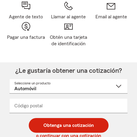
Agente de texto
Llamar al agente
Email al agente
Pagar una factura
Obtén una tarjeta
de identificación
¿Le gustaría obtener una cotización?
Seleccione un producto
Seleccione
un
nombre
de
producto
del
Código postal
Ingresa
Ingresa
_____
menú
un
un
desplegable
código
código
postal
postal
Obtenga una cotización
de
de
5
5
o continuar con una cotización